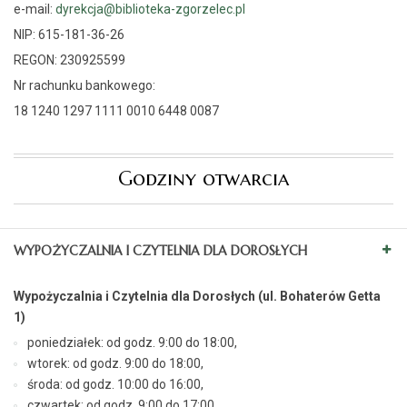
e-mail:
dyrekcja@biblioteka-zgorzelec.pl
NIP: 615-181-36-26
REGON: 230925599
Nr rachunku bankowego:
18 1240 1297 1111 0010 6448 0087
Godziny otwarcia
WYPOŻYCZALNIA I CZYTELNIA DLA DOROSŁYCH
Wypożyczalnia i Czytelnia dla Dorosłych (ul. Bohaterów Getta
1)
poniedziałek: od godz. 9:00 do 18:00,
wtorek: od godz. 9:00 do 18:00,
środa: od godz. 10:00 do 16:00,
czwartek: od godz. 9:00 do 17:00,